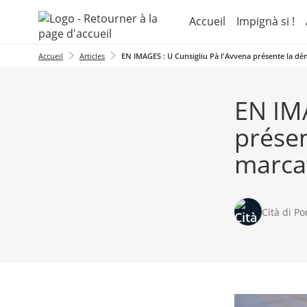
Aller au menu
Aller au contenu
Accueil
Impignà si !
Accueil
Articles
EN IMAGES : U Cunsigliu Pà l'Avvena présente la dé
EN IMA
présen
marcat
Cità di Po