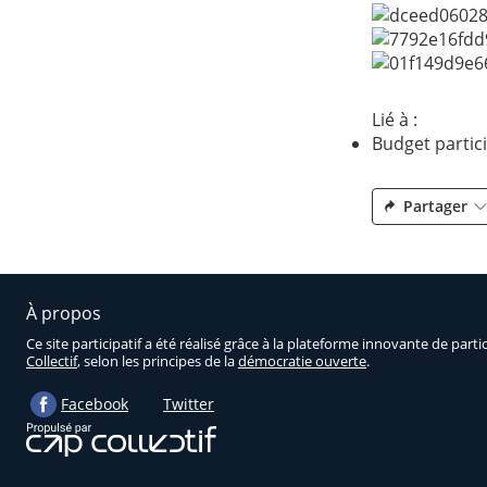
Lié à :
Budget partici
Partager
À propos
Ce site participatif a été réalisé grâce à la plateforme innovante de part
Collectif
, selon les principes de la
démocratie ouverte
.
Facebook
Twitter