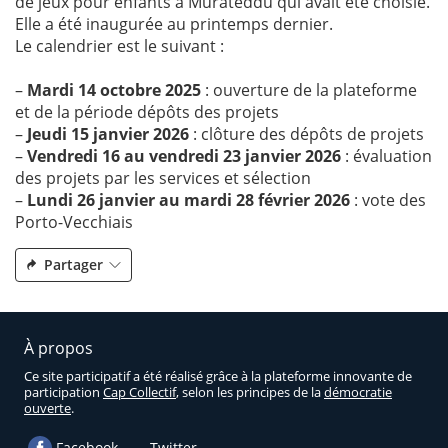
de jeux pour enfants à Murateddu qui avait été choisie.
Elle a été inaugurée au printemps dernier.
Le calendrier est le suivant :
–
Mardi 14 octobre 2025
: ouverture de la plateforme
et de la période dépôts des projets
–
Jeudi 15 janvier 2026
: clôture des dépôts de projets
–
Vendredi 16 au vendredi 23 janvier 2026
: évaluation
des projets par les services et sélection
–
Lundi 26 janvier au mardi 28 février 2026
: vote des
Porto-Vecchiais
Partager
À propos
Ce site participatif a été réalisé grâce à la plateforme innovante de
participation
Cap Collectif
, selon les principes de la
démocratie
ouverte
.
Facebook
Twitter